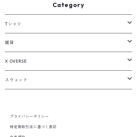
Category
Tシャツ
LIFE is JUNKY
雑貨
TUNE IN MULTIVERSE
アクリルキーホルダー
X OVERSE
Drop eyes pink monster
ステッカー
アメコミオタクのはちべぇ
スウェット
Pluffy&Unicorn
Drop eyes pink monster
DESPAIR
プライバシーポリシー
特定商取引法に基づく表記
This is MULTIVERSE