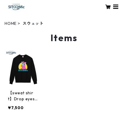
HOME
スウェット
Items
【sweat shir
t】Drop eyes p
ink monster(bl
¥7,500
ack)