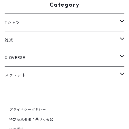
Category
Tシャツ
LIFE is JUNKY
雑貨
TUNE IN MULTIVERSE
アクリルキーホルダー
X OVERSE
Drop eyes pink monster
ステッカー
アメコミオタクのはちべぇ
スウェット
Pluffy&Unicorn
Drop eyes pink monster
DESPAIR
プライバシーポリシー
特定商取引法に基づく表記
This is MULTIVERSE