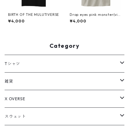
BIRTH OF THE MULUTIVERSE
Drop eyes pink monster(vin
tage)
¥4,000
¥4,000
Category
Tシャツ
LIFE is JUNKY
雑貨
TUNE IN MULTIVERSE
アクリルキーホルダー
X OVERSE
Drop eyes pink monster
ステッカー
アメコミオタクのはちべぇ
スウェット