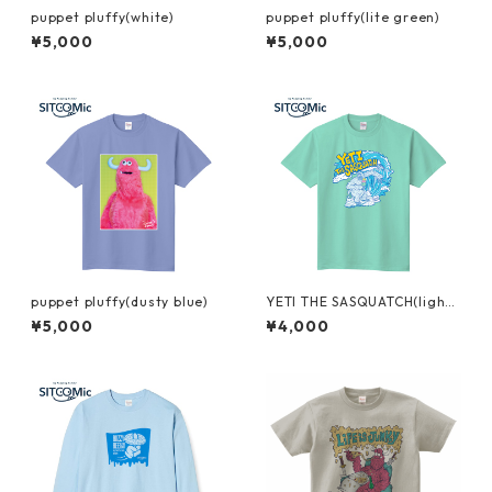
puppet pluffy(white)
puppet pluffy(lite green)
¥5,000
¥5,000
puppet pluffy(dusty blue)
YETI THE SASQUATCH(light
green)
¥5,000
¥4,000