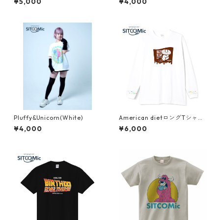
¥5,000
¥4,000
Pluffy&Unicorn(White)
American dietロングTシャツ
(white)
¥4,000
¥6,000