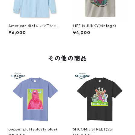
American dietロングTシャツ
LIFE is JUNKY(vintage)
(lite blue)
¥6,000
¥4,000
その他の商品
puppet pluffy(dusty blue)
SITCOMic STREET(SB)