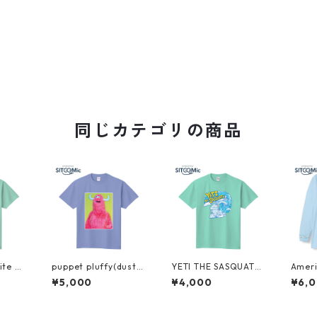
同じカテゴリの商品
ite gr
puppet pluffy(dusty
YETI THE SASQUATC
Amer
blue)
H(light green)
Tシャツ(
¥5,000
¥4,000
¥6,