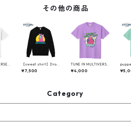
その他の商品
ERSE
【sweat shirt】Drop
TUNE IN MULTIVERSE
puppet
eyes pink monster(b
(light purple)
een)
¥7,500
¥4,000
¥5,
lack)
Category