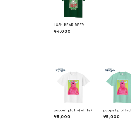
LUSH BEAR BEER
¥4,000
puppet pluffy(white)
puppet pluffy(l
een)
¥5,000
¥5,000