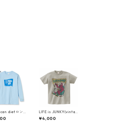
ican dietロング
LIFE is JUNKY(vintag
lite blue)
e)
000
¥4,000