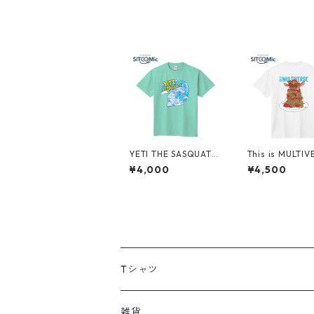
YETI THE SASQUATC
This is MULTIV
H(light green)
(White)
¥4,000
¥4,500
Tシャツ
LIFE is JUNKY
雑貨