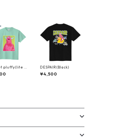
 pluffy(lite gr
DESPAIR(Black)
000
¥4,500