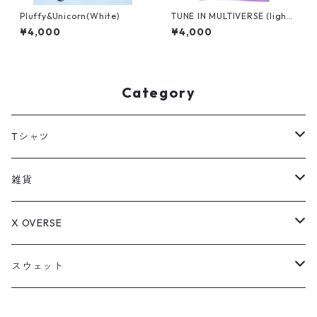
Pluffy&Unicorn(White)
TUNE IN MULTIVERSE (light
purple)
¥4,000
¥4,000
Category
Tシャツ
LIFE is JUNKY
雑貨
TUNE IN MULTIVERSE
アクリルキーホルダー
X OVERSE
Drop eyes pink monster
ステッカー
アメコミオタクのはちべぇ
スウェット
Pluffy&Unicorn
Drop eyes pink monster