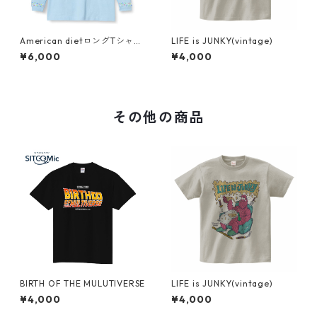
American dietロングTシャツ
LIFE is JUNKY(vintage)
(lite blue)
¥6,000
¥4,000
その他の商品
BIRTH OF THE MULUTIVERSE
LIFE is JUNKY(vintage)
¥4,000
¥4,000