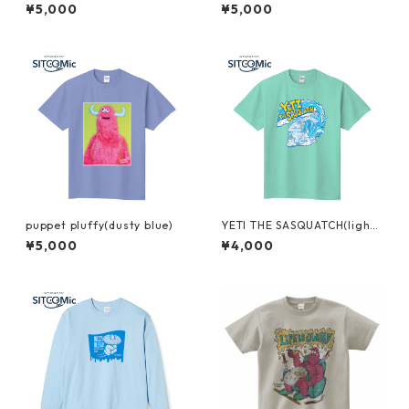
¥5,000
¥5,000
puppet pluffy(dusty blue)
YETI THE SASQUATCH(light
green)
¥5,000
¥4,000