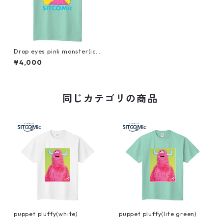
Drop eyes pink monster(ice
green)
¥4,000
同じカテゴリの商品
puppet pluffy(white)
puppet pluffy(lite green)