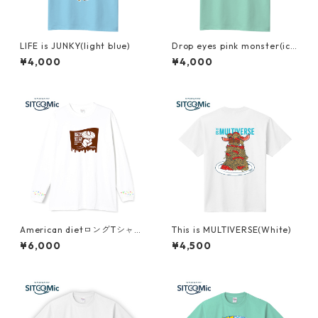
LIFE is JUNKY(light blue)
Drop eyes pink monster(ice
green)
¥4,000
¥4,000
American dietロングTシャツ
This is MULTIVERSE(White)
(white)
¥6,000
¥4,500