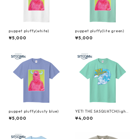
puppet pluffy(white)
puppet pluffy(lite green)
¥5,000
¥5,000
puppet pluffy(dusty blue)
YETI THE SASQUATCH(light
green)
¥5,000
¥4,000