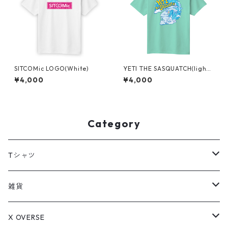
SITCOMic LOGO(White)
YETI THE SASQUATCH(light
green)
¥4,000
¥4,000
Category
Tシャツ
LIFE is JUNKY
雑貨
TUNE IN MULTIVERSE
アクリルキーホルダー
X OVERSE