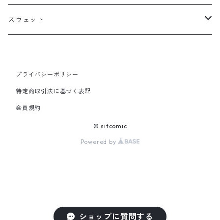
Drop eyes pink monster
ステッカー
アメコミオタクのはちべぇ
スウェット
Pluffy&Unicorn
Drop eyes pink monster
プライバシーポリシー
DESPAIR
特定商取引法に基づく表記
会員規約
This is MULTIVERSE
© sitcomic
Powered by
ショップに質問する